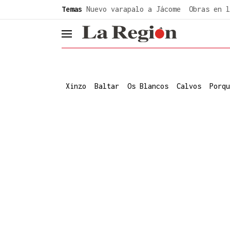
common.go-to-content
Temas
Nuevo varapalo a Jácome
Obras en l
header.menu.open
Xinzo
Baltar
Os Blancos
Calvos
Porqu