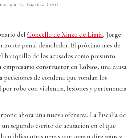
dos por la Guardia Civil.
onario del
Concello de Xinzo de Limia
,
Jorge
orizonte penal demoledor. El próximo mes de
el banquillo de los acusados como presunto
un empresario constructor en Lobios
, una causa
 a peticiones de condena que rondan los
l
por robo con violencia, lesiones y pertenencia
perpone ahora una nueva ofensiva. La Fiscalía de
un segundo escrito de acusación en el que
eado público otras penas que suman
diez años y