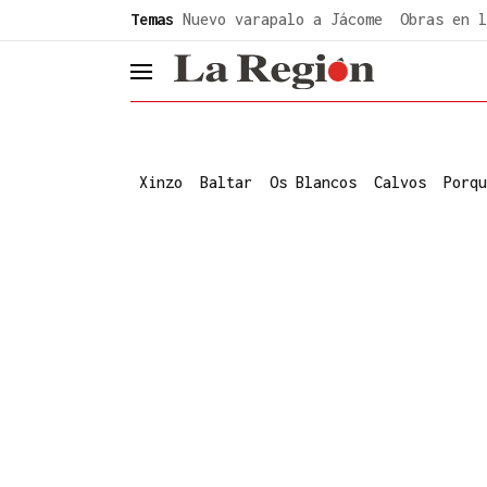
common.go-to-content
Temas
Nuevo varapalo a Jácome
Obras en l
header.menu.open
Xinzo
Baltar
Os Blancos
Calvos
Porqu