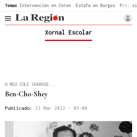
common.go-to-content
Temas
Intervención en Coren
Estafa en Burgos
Previsi
header.menu.open
Xornal Escolar
O MEU COLE CHÁMASE...
Ben-Cho-Shey
Publicado:
23 Mar 2022 - 05:00