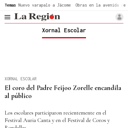
common.go-to-content
Temas
Nuevo varapalo a Jácome
Obras en la avenida de 
header.menu.open
Xornal Escolar
XORNAL ESCOLAR
El coro del Padre Feijoo Zorelle encandila
al público
Los escolares participaron recientemente en el
Festival Auria Canta y en el Festival de Coros y
Rondallas