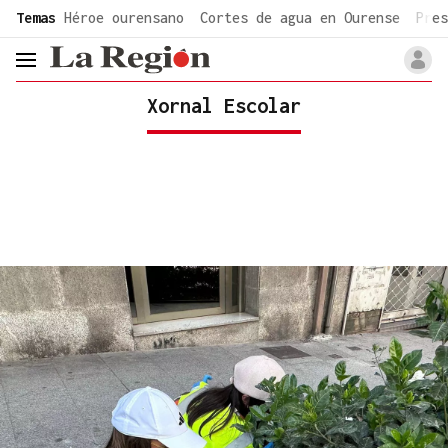
common.go-to-content
Temas
Héroe ourensano
Cortes de agua en Ourense
Pres
header.menu.open
Xornal Escolar