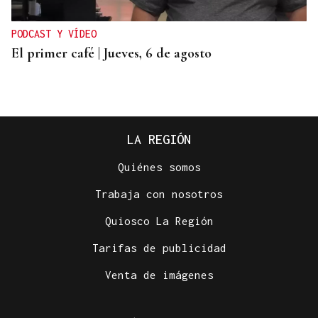
PODCAST Y VÍDEO
El primer café | Jueves, 6 de agosto
LA REGIÓN
Quiénes somos
Trabaja con nosotros
Quiosco La Región
Tarifas de publicidad
INVESTIGACIÓN POLICIAL
Venta de imágenes
La mujer detenida en Coles por robos de más de
30.000 euros comenzó a vender joyas hace un año