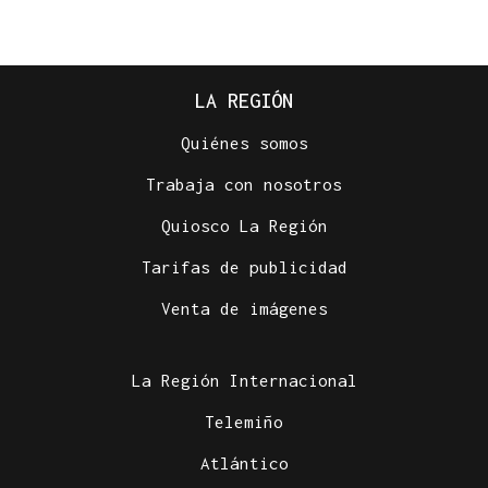
LA REGIÓN
Quiénes somos
Trabaja con nosotros
Quiosco La Región
Tarifas de publicidad
ACCIDENTE DE TRÁFICO
Venta de imágenes
Una mujer resulta herida tras colisionar un
autobús urbano y un coche en Ourense
La Región Internacional
Telemiño
Atlántico