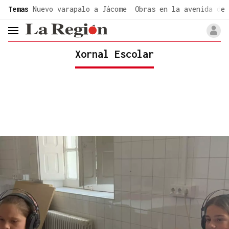
common.go-to-content
Temas
Nuevo varapalo a Jácome
Obras en la avenida de 
header.menu.open
Xornal Escolar