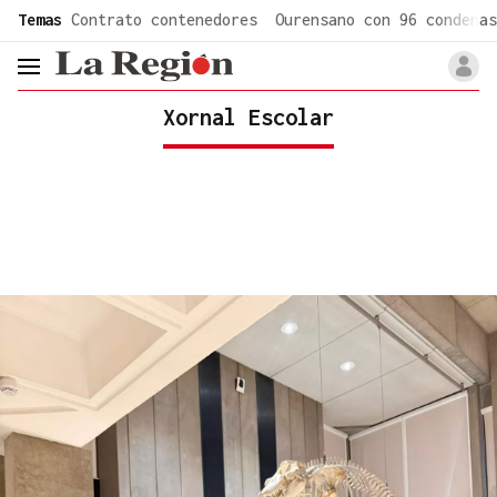
common.go-to-content
Temas
Contrato contenedores
Ourensano con 96 condenas
header.menu.open
Xornal Escolar