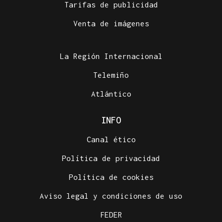
Tarifas de publicidad
27 PUNTOS EN GALICIA
Venta de imágenes
La Guardia Civil desplegará un dispositivo por el
eclipse con más de 24.000 agentes
La Región Internacional
Telemiño
Atlántico
INFO
Canal ético
Política de privacidad
Política de cookies
Aviso legal y condiciones de uso
FEDER