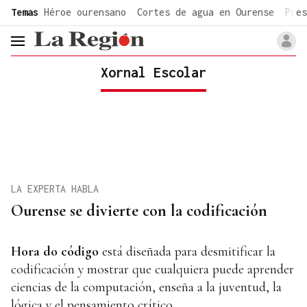
common.go-to-content
Temas
Héroe ourensano
Cortes de agua en Ourense
Pres
header.menu.open
Xornal Escolar
LA EXPERTA HABLA
Ourense se divierte con la codificación
Hora do código
está diseñada para desmitificar la
codificación y mostrar que cualquiera puede aprender
ciencias de la computación, enseña a la juventud, la
lógica y el pensamiento crítico