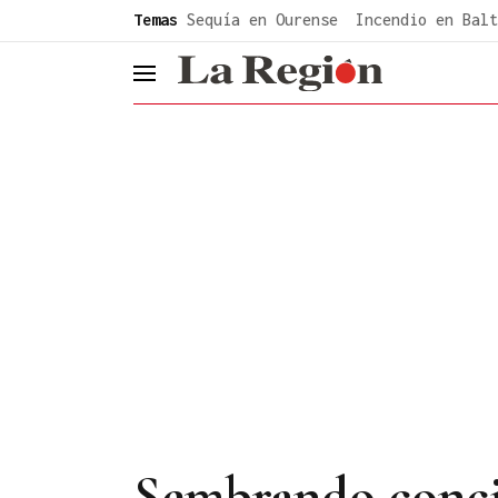
common.go-to-content
Temas
Sequía en Ourense
Incendio en Balt
header.menu.open
Sembrando conci