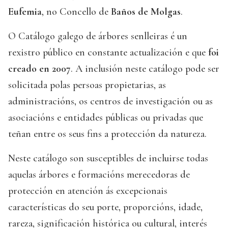
Eufemia
, no Concello de
Baños de Molgas
.
O Catálogo galego de árbores senlleiras é un
rexistro público en constante actualización e que
foi
creado en 2007
. A inclusión neste catálogo pode ser
solicitada polas persoas propietarias, as
administracións, os centros de investigación ou as
asociacións e entidades públicas ou privadas que
teñan entre os seus fins a protección da natureza.
Neste catálogo son susceptibles de incluirse todas
aquelas árbores e formacións merecedoras de
protección en atención ás excepcionais
características do seu porte, proporcións, idade,
rareza, significación histórica ou cultural, interés