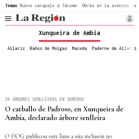
common.go-to-content
Temas
Nuevo varapalo a Jácome
Obras en la avenida de 
header.menu.open
Xunqueira de Ambía
Allariz
Baños de Molgas
Maceda
Paderne de Allariz
29 ÁRBORES SENLLEIRAS EN OURENSE
O carballo de Padroso, en Xunqueira de
Ambía, declarado árbore senlleira
O DOG publicou este luns a súa inclusón no