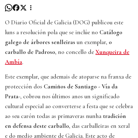
O Diario Oficial de Galicia (DOG) publicou este
luns a resolución pola que se inclúe no
Catálogo
galego de árbores senlleiras
un exemplar,
o
carballo de Padroso
, no concello de
Xunqueira de
Ambía
.
Este exemplar, que ademais de atoparse na franxa de
protección dos
Camiños de Santiago - Vía da
Prata
-, cobrou nos últimos anos un significado
cultural especial ao converterse a festa que se celebra
ao seu carón todas as primaveras nunha
tradición
en defensa deste carballo
, das carballeiras en xeral
e do medio ambiente de Galicia. Este acto de