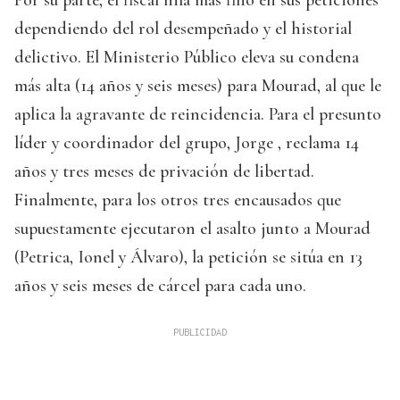
Por su parte, el fiscal hila más fino en sus peticiones
dependiendo del rol desempeñado y el historial
delictivo. El Ministerio Público eleva su condena
más alta (14 años y seis meses) para Mourad, al que le
aplica la agravante de reincidencia. Para el presunto
líder y coordinador del grupo, Jorge , reclama 14
años y tres meses de privación de libertad.
Finalmente, para los otros tres encausados que
supuestamente ejecutaron el asalto junto a Mourad
(Petrica, Ionel y Álvaro), la petición se sitúa en 13
años y seis meses de cárcel para cada uno.