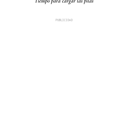
Tiempo para cargar las pilas
David Alvarado
A fronteira como coartada