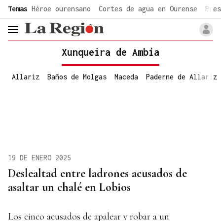
common.go-to-content
Temas
Héroe ourensano
Cortes de agua en Ourense
Pres
header.menu.open
Xunqueira de Ambía
Allariz
Baños de Molgas
Maceda
Paderne de Allariz
19 DE ENERO 2025
Deslealtad entre ladrones acusados de
asaltar un chalé en Lobios
Los cinco acusados de apalear y robar a un