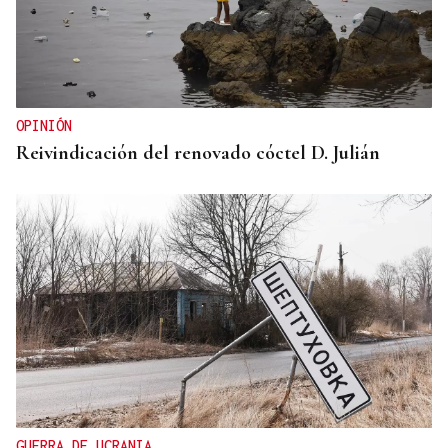
RECUPERAR SABERES
O Museo de Olería de Niñodaguia, berce do
cambio no rural
OPINIÓN
Reivindicación del renovado cóctel D. Julián
GUERRA DE UCRANIA