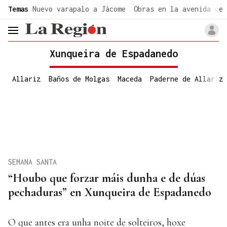
common.go-to-content
Temas
Nuevo varapalo a Jácome
Obras en la avenida de 
header.menu.open
Xunqueira de Espadanedo
Allariz
Baños de Molgas
Maceda
Paderne de Allariz
SEMANA SANTA
“Houbo que forzar máis dunha e de dúas
pechaduras” en Xunqueira de Espadanedo
O que antes era unha noite de solteiros, hoxe