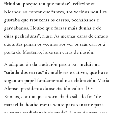
“
Mudou, porque ten que mudar
”, reflexionou
Nicanor, ao contar que “
antes, aos veciños non lles
gustaba que trouxeras os carros, pechábanos e
gardábanos. Houbo que forzar máis dunha e de
dúas pechaduras
”, riuse. As mesmas caras de enfado
que antes puñan os veciños aos ver os seus carros á
porta do Mosteiro, hoxe son caras de ilusión.
A adaptación da tradición pasou por
incluír na
“subida dos carros” ás mulleres e cativos, que hoxe
xogan un papel fundamental na celebración
. María
Alonso, presidenta da asociación cultural Os
Xuncos, contou que a xornada do sábado foi “
de
maravilla, houbo moita xente para xantar e para
os xogos tradicionais da tarde
”. “Logo de cear, cara