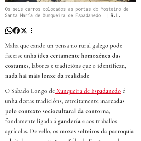
Os seis carros colocados as portas do Mosteiro de
Santa María de Xunqueira de Espadanedo.
|
B.L.
Malia que cando un pensa no rural galego pode
facerse unha
idea certamente homoxénea das
costumes
, labores e tradicións que o identifican,
nada hai máis lonxe da realidade
.
O Sábado Longo de
Xunqueira de Espadanedo
é
unha destas tradicións, estreitamente
marcadas
polo contexto sociocultural da contorna
,
fondamente ligada á
gandería
e aos traballos
agrícolas. De vello, os
mozos solteiros da parroquia