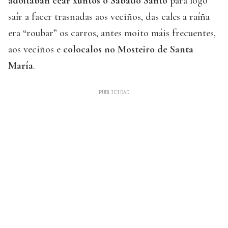
adoitaban cear xuntos o Sábado Santo
para logo
saír a facer trasnadas aos veciños, das cales a raíña
era “roubar” os carros, antes moito máis frecuentes,
aos veciños e
colocalos no Mosteiro de Santa
María
.