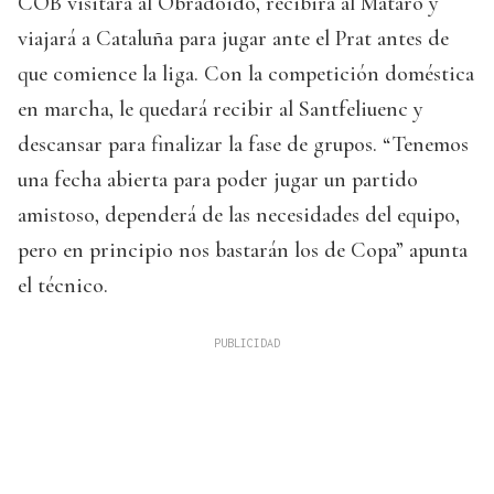
COB visitará al Obradoido, recibirá al Mataró y
viajará a Cataluña para jugar ante el Prat antes de
que comience la liga. Con la competición doméstica
en marcha, le quedará recibir al Santfeliuenc y
descansar para finalizar la fase de grupos. “Tenemos
una fecha abierta para poder jugar un partido
amistoso, dependerá de las necesidades del equipo,
pero en principio nos bastarán los de Copa” apunta
el técnico.