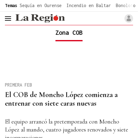
common.go-to-content
Temas
Sequía en Ourense
Incendio en Baltar
Bonoloto 
header.menu.open
Zona COB
PRIMERA FEB
El COB de Moncho López comienza a
entrenar con siete caras nuevas
El equipo arrancó la pretemporada con Moncho
López al mando, cuatro jugadores renovados y siete
incorporaciones