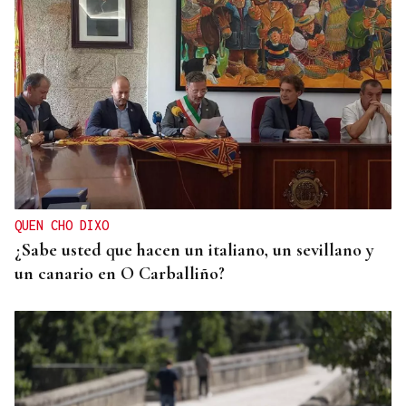
25 DE SEPTIEMBRE
El COB abrirá y cerrará la liga en el Pazo, ante el
Tizona y el Granada
QUEN CHO DIXO
¿Sabe usted que hacen un italiano, un sevillano y
un canario en O Carballiño?