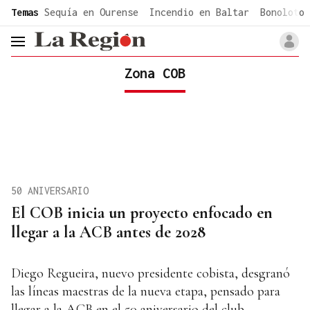
common.go-to-content
Temas
Sequía en Ourense
Incendio en Baltar
Bonoloto 
header.menu.open
Zona COB
50 ANIVERSARIO
El COB inicia un proyecto enfocado en
llegar a la ACB antes de 2028
Diego Regueira, nuevo presidente cobista, desgranó
las líneas maestras de la nueva etapa, pensado para
llegar a la ACB en el 50 aniversario del club