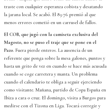
traste con cualquier esperanza cobista y desatando
la jarana local. Se acabó. El 83-76 premió al que
menos errores cometió en un carrusel de fallos.
El COB, que jugó con la camiseta exclusiva del
Magosto, no se puso el traje que se pone en el
Pazo
. Fuera pierde enteros. La ausencia de un
referente que ponga sobre la mesa galones, puntos y
hasta un grito de vez en cuando se hace más acusada
cuando se coge carretera y manta. Un problema
cuando el calendario te obliga a seguir ejerciendo
como visitante. Mañana, partido de Copa España en
Ibiza a cara o cruz. El domingo, visita a Burgos para
medirse con el Tizona en Liga. Tocará corregir y