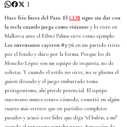
Hace frío fuera del Pazo. El
COB
sigue sin dar con
la tecla cuando juega como visitante
y lo visto en
Mallorca ante el Fibwi Palma sirve como ejemplo.
Los ourensanos cayeron 83-76
en un partido triste
por el fondo y duro por la forma. Porque los de
Moncho López son un equipo de orquesta, no de
solistas. Y cuando el estilo no sirve, no se plasma el
guion deseado y el juego embarrado toma
protagonismo, ahí pierde potencial. El equipo
ourensano nunca estuvo cómodo, cometió en algún
cuarto más errores que en partidos completos
pasados y acusó a ese líder que diga “el balón, a mí”
cuando el panorama pintaba negro. Sensación de