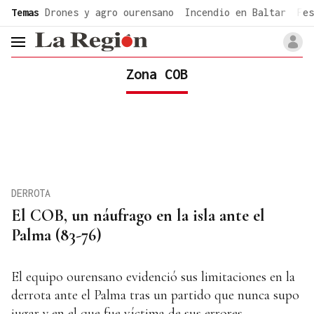
common.go-to-content
Temas
Drones y agro ourensano
Incendio en Baltar
Fes
header.menu.open
Zona COB
DERROTA
El COB, un náufrago en la isla ante el
Palma (83-76)
El equipo ourensano evidenció sus limitaciones en la
derrota ante el Palma tras un partido que nunca supo
jugar y en el que fue víctima de sus errores