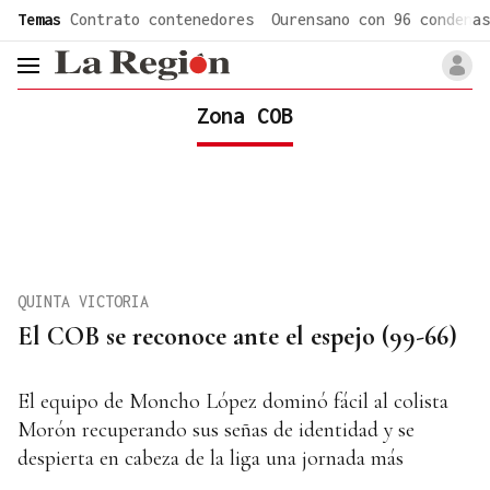
common.go-to-content
Temas
Contrato contenedores
Ourensano con 96 condenas
header.menu.open
Zona COB
QUINTA VICTORIA
El COB se reconoce ante el espejo (99-66)
El equipo de Moncho López dominó fácil al colista
Morón recuperando sus señas de identidad y se
despierta en cabeza de la liga una jornada más