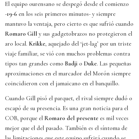
El equipo ourensano se despegó desde el comienzo
-
19-6
en los seis primeros minutos- y siempre
mantuvo la ventaja, pero cierto es que sufrió cuando
Romaro Gill
y sus gadgetobrazos no protegieron el
aro local.
Krikke
, aquejado del ‘jet-lag’ por un triste
viaje familiar, se vió con muchos problemas contra
tipos tan grandes como
Badji
o
Duke
. Las pequeñas
aproximaciones en el marcador del Morón siempre
coincidieron con el jamaicano en el banquillo.
Cuando Gill pisó el parquet, el rival siempre dudó o
escapó de su presencia. Es una gran noticia para el
COB, porque el
Romaro del presente
es mil veces
mejor que el del pasado. También es el síntoma de
las limitaciones que este equipo sufrirá cuando se