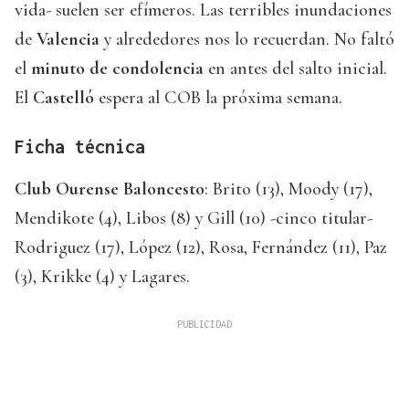
vida- suelen ser efímeros. Las terribles inundaciones
de
Valencia
y alrededores nos lo recuerdan. No faltó
el
minuto de condolencia
en antes del salto inicial.
El
Castelló
espera al COB la próxima semana.
Ficha técnica
Club Ourense Baloncesto
: Brito (13), Moody (17),
Mendikote (4), Libos (8) y Gill (10) -cinco titular-
Rodriguez (17), López (12), Rosa, Fernández (11), Paz
(3), Krikke (4) y Lagares.