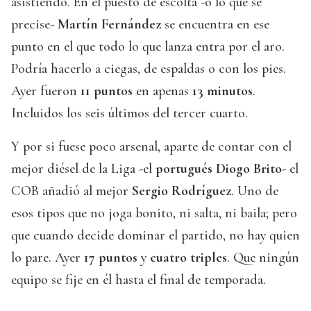
asistiendo. En el puesto de escolta -o lo que se
precise-
Martín Fernández
se encuentra en ese
punto en el que todo lo que lanza entra por el aro.
Podría hacerlo a ciegas, de espaldas o con los pies.
Ayer fueron
11 puntos
en apenas
13 minutos
.
Incluidos los seis últimos del tercer cuarto.
Y por si fuese poco arsenal, aparte de contar con el
mejor diésel de la Liga -el
portugués Diogo Brito
- el
COB añadió al mejor
Sergio Rodríguez
. Uno de
esos tipos que no joga bonito, ni salta, ni baila; pero
que cuando decide dominar el partido, no hay quien
lo pare. Ayer
17 puntos
y
cuatro triples
. Que ningún
equipo se fije en él hasta el final de temporada.