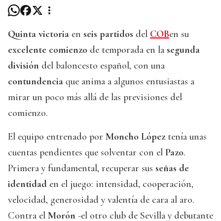
Quinta victoria
en
seis partidos
del
COB
en su
excelente comienzo
de temporada en la
segunda
división
del baloncesto español, con una
contundencia
que anima a algunos entusiastas a
mirar un poco más allá de las previsiones del
comienzo.
El equipo entrenado por
Moncho López
tenía unas
cuentas pendientes que solventar con el
Pazo
.
Primera y fundamental, recuperar sus
señas de
identidad
en el juego: intensidad, cooperación,
velocidad, generosidad y valentía de cara al aro.
Contra el
Morón
-el otro club de Sevilla y debutante