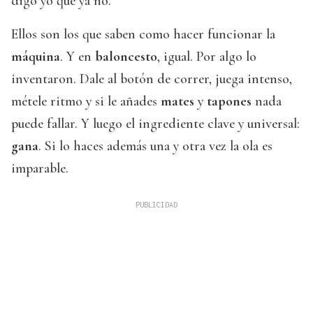
digo yo que ya no.
Ellos son los que saben como hacer funcionar la
máquina
. Y en
baloncesto
, igual. Por algo lo
inventaron. Dale al botón de correr, juega intenso,
métele ritmo y si le añades
mates
y
tapones
nada
puede fallar. Y luego el ingrediente clave y universal:
gana
. Si lo haces además una y otra vez la ola es
imparable.