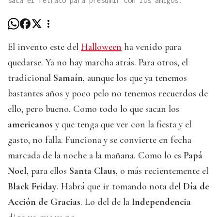
saca el retrato para presumir con los amigos.
El invento este del
Halloween
ha venido para
quedarse. Ya no hay marcha atrás. Para otros, el
tradicional
Samaín
, aunque los que ya tenemos
bastantes años y poco pelo no tenemos recuerdos de
ello, pero bueno. Como todo lo que sacan los
americanos
y que tenga que ver con la fiesta y el
gasto, no falla. Funciona y se convierte en fecha
marcada de la noche a la mañana. Como lo es
Papá
Noel
, para ellos
Santa Claus
, o más recientemente el
Black Friday
. Habrá que ir tomando nota del
Día de
Acción de Gracias
. Lo del de la
Independencia