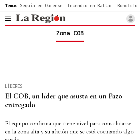
common.go-to-content
Temas
Sequía en Ourense
Incendio en Baltar
Bonoloto 
header.menu.open
Zona COB
LÍDERES
El COB, un líder que asusta en un Pazo
entregado
El equipo confirma que tiene nivel para consolidarse
en la zona alta y su afición que se está cocinando algo
gordo