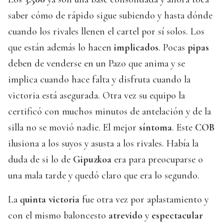
saber cómo de rápido sigue subiendo y hasta dónde
cuando los rivales llenen el cartel por sí solos. Los
que están además lo hacen
implicados
. Pocas
pipas
deben de venderse en un Pazo que anima y se
implica cuando hace falta y disfruta cuando la
victoria está asegurada. Otra vez su equipo la
certificó con muchos minutos de antelación y de la
silla no se movió nadie. El mejor
síntoma
. Este
COB
ilusiona a los suyos y asusta a los rivales. Había la
duda de si lo de
Gipuzkoa
era para preocuparse o
una mala tarde y quedó claro que era lo segundo.
La
quinta victoria
fue otra vez por aplastamiento y
con el mismo baloncesto
atrevido
y
espectacular