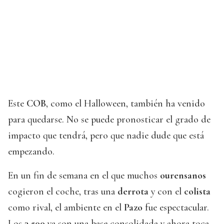
Este
COB
, como el Halloween, también ha venido
para quedarse. No se puede pronosticar el grado de
impacto que tendrá, pero que nadie dude que está
empezando.
En un fin de semana en el que muchos
ourensanos
cogieron el coche, tras una
derrota
y con el
colista
como rival, el ambiente en el
Pazo
fue espectacular.
Los
3.500
ya son una base consolidada y ahora toca