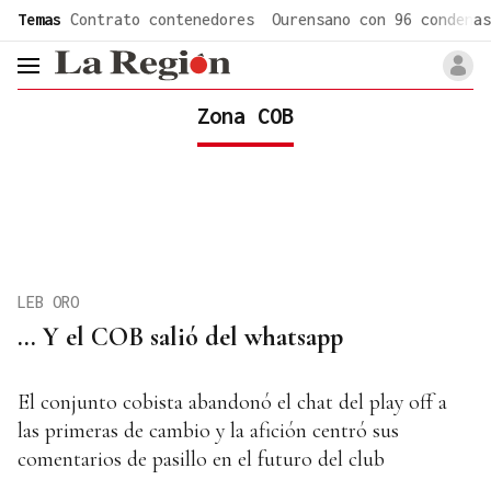
common.go-to-content
Temas
Contrato contenedores
Ourensano con 96 condenas
header.menu.open
Zona COB
LEB ORO
... Y el COB salió del whatsapp
El conjunto cobista abandonó el chat del play off a
las primeras de cambio y la afición centró sus
comentarios de pasillo en el futuro del club