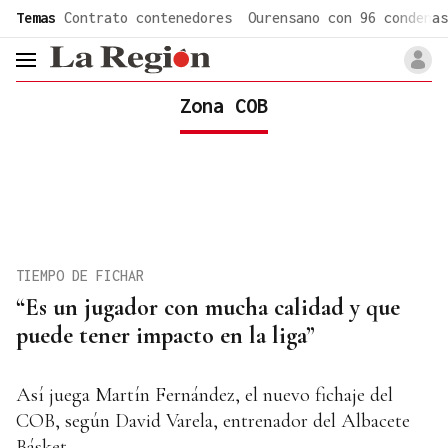
common.go-to-content
Temas
Contrato contenedores
Ourensano con 96 condenas
header.menu.open
Zona COB
TIEMPO DE FICHAR
“Es un jugador con mucha calidad y que
puede tener impacto en la liga”
Así juega Martín Fernández, el nuevo fichaje del
COB, según David Varela, entrenador del Albacete
Básket