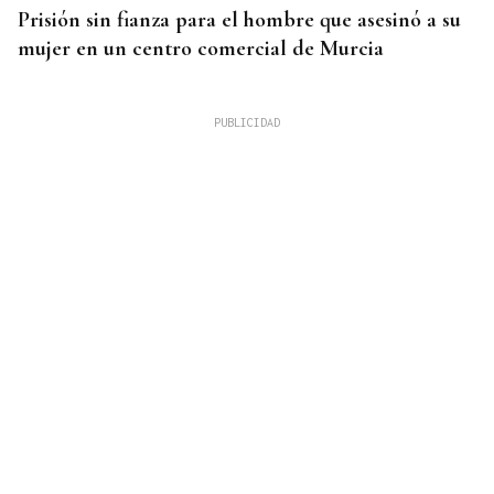
Prisión sin fianza para el hombre que asesinó a su
mujer en un centro comercial de Murcia
QUEN CHO DIXO
¿Sabe usted que se cumplen diez años del récord
autonómico de Leiro?