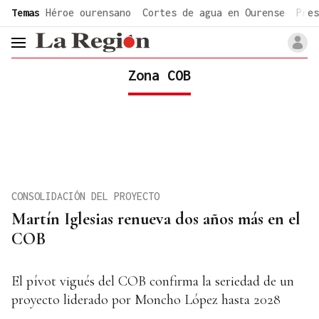
common.go-to-content
Temas
Héroe ourensano
Cortes de agua en Ourense
Pres
header.menu.open
Zona COB
CONSOLIDACIÓN DEL PROYECTO
Martín Iglesias renueva dos años más en el
COB
El pívot vigués del COB confirma la seriedad de un
proyecto liderado por Moncho López hasta 2028