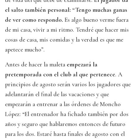
de vida del que debe de examinarse.
El jugador da
el salto también personal: “Tengo muchas ganas
de ver como respondo.
Es algo bueno verme fuera
de mi casa, vivir a mi ritmo. Tendré que hacer mis
cosas de casa, mis comidas y la verdad es que me
apetece mucho”.
Antes de hacer la maleta
empezará la
pretemporada con el club al que pertenece
. A
principios de agosto serán varios los jugadores que
adelantarán el final de las vacaciones y que
empezarán a entrenar a las órdenes de Moncho
López: “El entrenador ha fichado también por dos
años y seguro que hablaremos entonces de futuro
para los dos. Estaré hasta finales de agosto con el