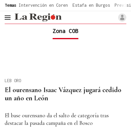
common.go-to-content
Temas
Intervención en Coren
Estafa en Burgos
Previsi
header.menu.open
Zona COB
LEB ORO
El ourensano Isaac Vázquez jugará cedido
un año en León
El base ourensano da el salto de categoría tras
destacar la pasada campaña en el Bosco