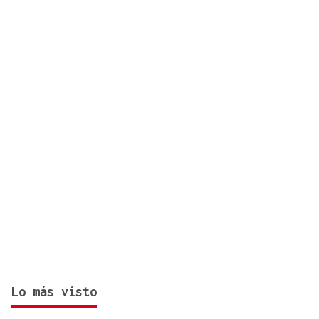
confituras y miel Bonne Maman: estos son los lotes
afectados
Lo más visto