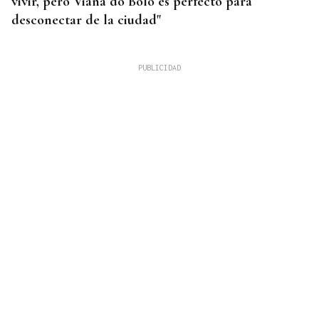
vivir, pero Viana do Bolo es perfecto para
desconectar de la ciudad"
INCENDIO EN BARBADÁS
Un accidente en la N-525 a su paso por Vilardevós
se salda con un herido en una pierna