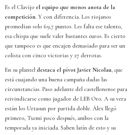
Es el Clavijo
el equipo que menos anota de la
competición
. Y con diferencia. Los riojanos
promedian solo 69,7 puntos. Les falta ese talento,
esa chispa que suele valer bastantes euros. Es cierto
que tampoco es que encajen demasiado para ser un
colista con cinco victorias y 27 derrotas.
En su plantel
destaca el pívot Javier Nicolau
, que
está cuajando una buena campaña dadas las
circunstancias. Paso adelante del castellonense para
reivindicarse como jugador de LEB Oro. A su vera
están los Urtasun por partida doble. Álex llegó
primero, Txemi poco después, ambos con la
temporada ya iniciada. Saben latín de esto y su