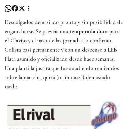
Descolgados demasiado pronto y sin posibilidad de
engancharse. Se preveía una
temporada dura para
el Clavijo
y el paso de las jornadas lo confirmó.
Colista casi permanente y con un descenso a LEB
Plata asumido y oficializado desde hace semanas.
Una plantilla justita que fue añadiendo remiendos
sobre la marcha, quizá (o sin quizá) demasiado
tarde.