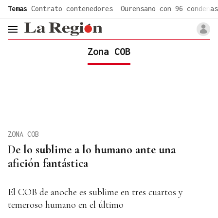
common.go-to-content
Temas
Contrato contenedores
Ourensano con 96 condenas
header.menu.open
Zona COB
ZONA COB
De lo sublime a lo humano ante una
afición fantástica
El COB de anoche es sublime en tres cuartos y
temeroso humano en el último