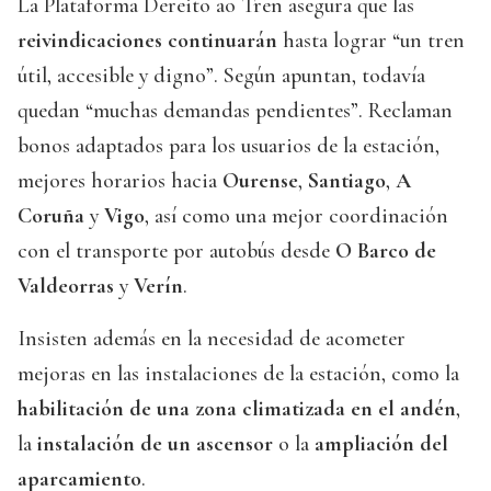
La Plataforma Dereito ao Tren asegura que las
reivindicaciones continuarán
hasta lograr “un tren
útil, accesible y digno”. Según apuntan, todavía
quedan “muchas demandas pendientes”. Reclaman
bonos adaptados para los usuarios de la estación,
mejores horarios hacia
Ourense
,
Santiago
,
A
Coruña
y
Vigo
, así como una mejor coordinación
con el transporte por autobús desde
O Barco de
Valdeorras
y
Verín
.
Insisten además en la necesidad de acometer
mejoras en las instalaciones de la estación, como la
habilitación de una zona climatizada en el andén
,
la
instalación de un ascensor
o la
ampliación del
aparcamiento
.