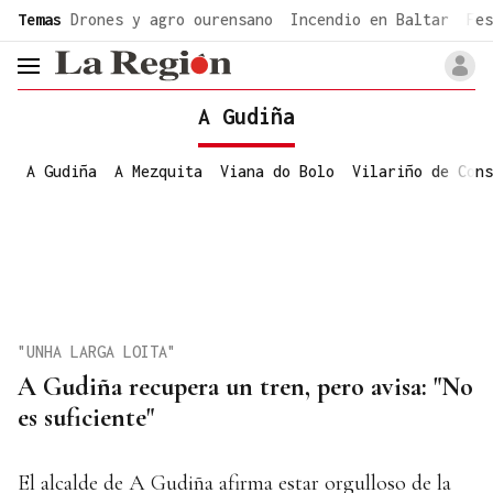
common.go-to-content
Temas
Drones y agro ourensano
Incendio en Baltar
Fes
header.menu.open
A Gudiña
A Gudiña
A Mezquita
Viana do Bolo
Vilariño de Cons
"UNHA LARGA LOITA"
A Gudiña recupera un tren, pero avisa: "No
es suficiente"
El alcalde de A Gudiña afirma estar orgulloso de la