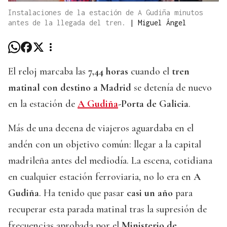
Instalaciones de la estación de A Gudiña minutos
antes de la llegada del tren.
|
Miguel Ángel
El reloj marcaba las
7,44 horas
cuando el
tren
matinal con destino a Madrid
se detenía de nuevo
en la estación de
A Gudiña
-Porta de Galicia
.
Más de una decena de viajeros aguardaba en el
andén con un objetivo común: llegar a la capital
madrileña antes del mediodía. La escena, cotidiana
en cualquier estación ferroviaria, no lo era en
A
Gudiña
. Ha tenido que pasar
casi un año
para
recuperar esta parada matinal tras la supresión de
frecuencias aprobada por el
Ministerio de