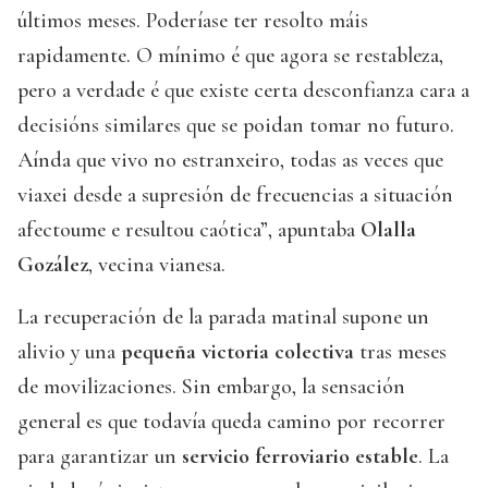
últimos meses. Poderíase ter resolto máis
rapidamente. O mínimo é que agora se restableza,
pero a verdade é que existe certa desconfianza cara a
decisións similares que se poidan tomar no futuro.
Aínda que vivo no estranxeiro, todas as veces que
viaxei desde a supresión de frecuencias a situación
afectoume e resultou caótica”, apuntaba
Olalla
Gozález
, vecina vianesa.
La recuperación de la parada matinal supone un
alivio y una
pequeña victoria colectiva
tras meses
de movilizaciones. Sin embargo, la sensación
general es que todavía queda camino por recorrer
para garantizar un
servicio ferroviario estable
. La