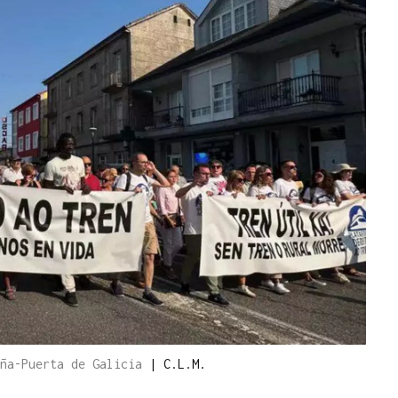
iña-Puerta de Galicia
|
C.L.M.