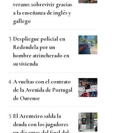
verano: sobrevivir gracias
a la enseñanza de inglés y
gallego
Despliegue policial en
Redondela por un
hombre atrincherado en
su vivienda
A vueltas con el contrato
de la Avenida de Portugal
de Ourense
El Arenteiro salda la
deuda con los jugadores
un día antes del final del