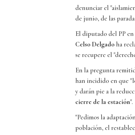
denunciar el "aislamien
de junio, de las para
El diputado del PP en
Celso Delgado
ha rec
se recupere el "derecho
En la pregunta remitid
han incidido en que "
y darán pie a la reducc
cierre de la estación
".
"Pedimos la adaptación 
población, el restable