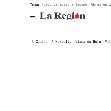
common.go-to-content
Temas
Nuevo varapalo a Jácome
Obras en l
header.menu.open
A Gudiña
A Mezquita
Viana do Bolo
Vil