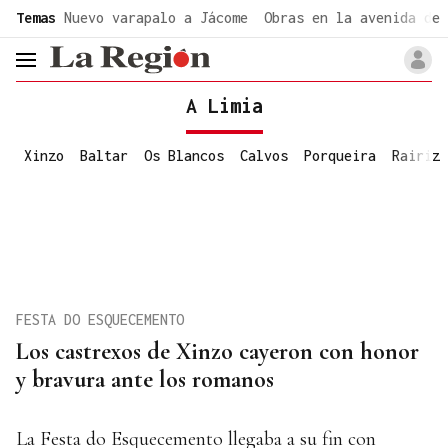
common.go-to-content
Temas
Nuevo varapalo a Jácome
Obras en la avenida de 
header.menu.open
A Limia
Xinzo
Baltar
Os Blancos
Calvos
Porqueira
Rairiz
FESTA DO ESQUECEMENTO
Los castrexos de Xinzo cayeron con honor
y bravura ante los romanos
La Festa do Esquecemento llegaba a su fin con