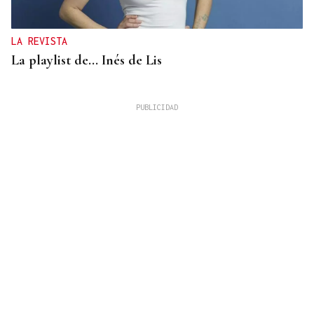
LA REVISTA
La playlist de... Inés de Lis
LA REVISTA
El "folk vulnerable" de Inés de Lis en su debut
como solista