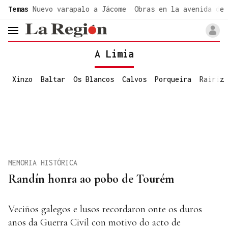
common.go-to-content
Temas
Nuevo varapalo a Jácome
Obras en la avenida de 
header.menu.open
A Limia
Xinzo
Baltar
Os Blancos
Calvos
Porqueira
Rairiz
MEMORIA HISTÓRICA
Randín honra ao pobo de Tourém
Veciños galegos e lusos recordaron onte os duros
anos da Guerra Civil con motivo do acto de