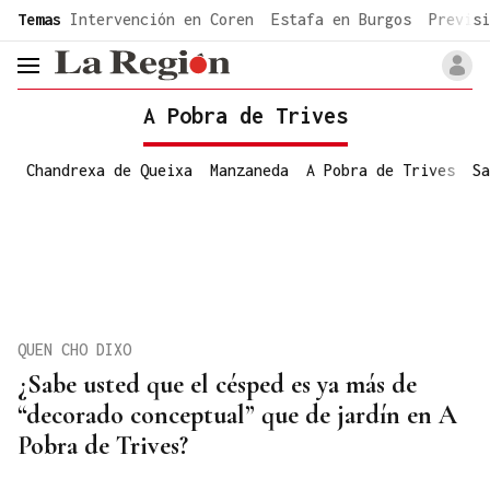
common.go-to-content
Temas
Intervención en Coren
Estafa en Burgos
Previsi
header.menu.open
A Pobra de Trives
Chandrexa de Queixa
Manzaneda
A Pobra de Trives
Sa
QUEN CHO DIXO
¿Sabe usted que el césped es ya más de
“decorado conceptual” que de jardín en A
Pobra de Trives?