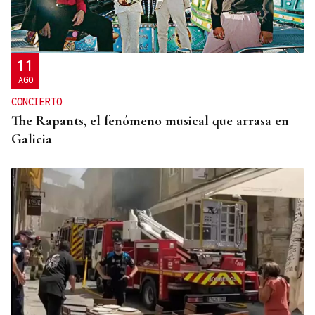
¿Sabe usted que en A Veiga están orgullosos de la
bandera en ondea allí?
11
AGO
CONCIERTO
The Rapants, el fenómeno musical que arrasa en
Galicia