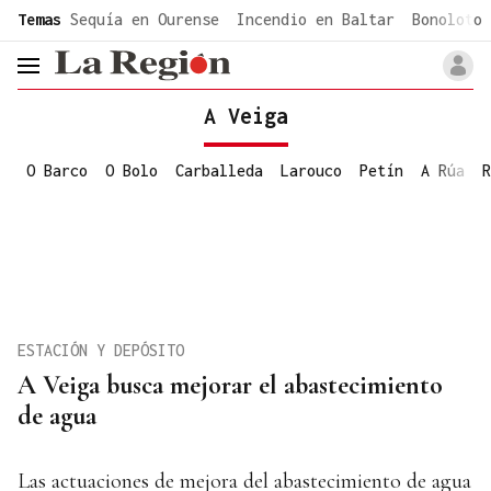
common.go-to-content
Temas
Sequía en Ourense
Incendio en Baltar
Bonoloto 
header.menu.open
A Veiga
O Barco
O Bolo
Carballeda
Larouco
Petín
A Rúa
R
ESTACIÓN Y DEPÓSITO
A Veiga busca mejorar el abastecimiento
de agua
Las actuaciones de mejora del abastecimiento de agua