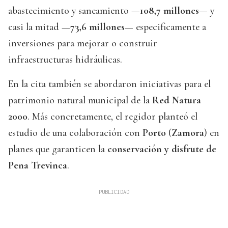
abastecimiento y saneamiento —
108,7 millones
— y
casi la mitad —
73,6 millones
— especificamente a
inversiones para mejorar o construir
infraestructuras hidráulicas.
En la cita también se abordaron iniciativas para el
patrimonio natural municipal de la
Red Natura
2000
. Más concretamente, el regidor planteó el
estudio de una colaboración con
Porto
(
Zamora
) en
planes que garanticen la
conservación y disfrute de
Pena Trevinca
.