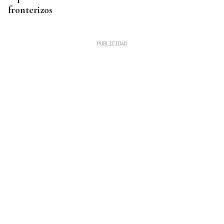
fronterizos
QUEN CHO DIXO
¿Sabe usted que hacen un italiano, un sevillano y
un canario en O Carballiño?