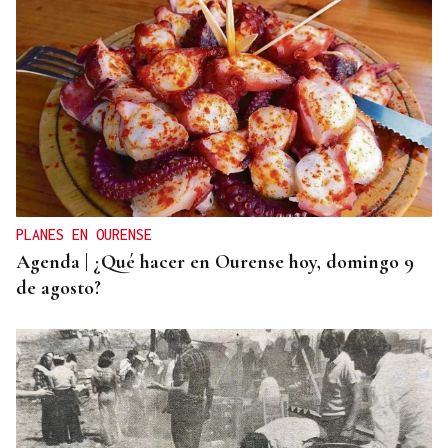
QUEN CHO DIXO
¿Sabe usted que el sosias, Donald Trump, no quiso
perderse la inauguración de la Festa do Boi de
Allariz?
PLANES EN OURENSE
Agenda | ¿Qué hacer en Ourense hoy, domingo 9
de agosto?