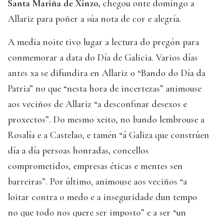
Santa Mariña de Xinzo,
chegou onte domingo a
Allariz para poñer a súa nota de cor e alegría.
A media noite tivo lugar a lectura do pregón para
conmemorar a data do Día de Galicia. Varios días
antes xa se difundira en Allariz o “Bando do Día da
Patria” no que “nesta hora de incertezas” animouse
aos veciños de Allariz “a desconfinar desexos e
proxectos”. Do mesmo xeito, no bando lembrouse a
Rosalía e a Castelao, e tamén “á Galiza que constrúen
día a día persoas honradas, concellos
comprometidos, empresas éticas e mentes sen
barreiras”. Por último, animouse aos veciños “a
loitar contra o medo e a inseguridade dun tempo
no que todo nos quere ser imposto” e a ser “un