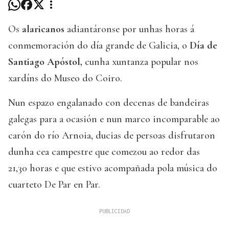
Os
alaricanos
adiantáronse por unhas horas á
conmemoración do día grande de Galicia, o
Día de
Santiago Apóstol,
cunha xuntanza popular nos
xardíns do Museo do Coiro.
Nun espazo engalanado con decenas de bandeiras
galegas para a ocasión e nun marco incomparable ao
carón do río Arnoia, ducias de persoas disfrutaron
dunha cea campestre que comezou ao redor das
21,30 horas e que estivo acompañada pola música do
cuarteto De Par en Par.