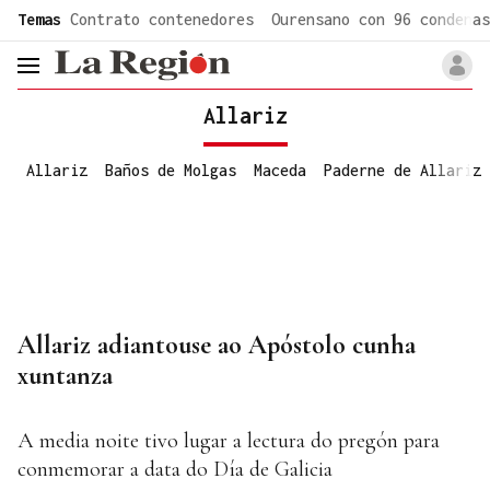
common.go-to-content
Temas
Contrato contenedores
Ourensano con 96 condenas
header.menu.open
Allariz
Allariz
Baños de Molgas
Maceda
Paderne de Allariz
Allariz adiantouse ao Apóstolo cunha
xuntanza
A media noite tivo lugar a lectura do pregón para
conmemorar a data do Día de Galicia