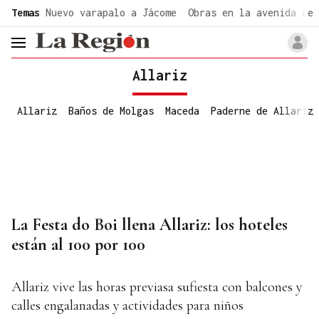
common.go-to-content
Temas
Nuevo varapalo a Jácome
Obras en la avenida de 
header.menu.open
Allariz
Allariz
Baños de Molgas
Maceda
Paderne de Allariz
La Festa do Boi llena Allariz: los hoteles
están al 100 por 100
Allariz vive las horas previasa sufiesta con balcones y
calles engalanadas y actividades para niños