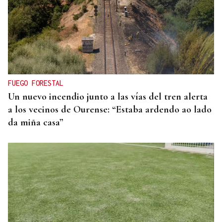
QUEN CHO DIXO
¿Sabe usted que el sosias, Donald Trump, no quiso
perderse la inauguración de la Festa do Boi de
Allariz?
FUEGO FORESTAL
Un nuevo incendio junto a las vías del tren alerta
a los vecinos de Ourense: “Estaba ardendo ao lado
da miña casa”