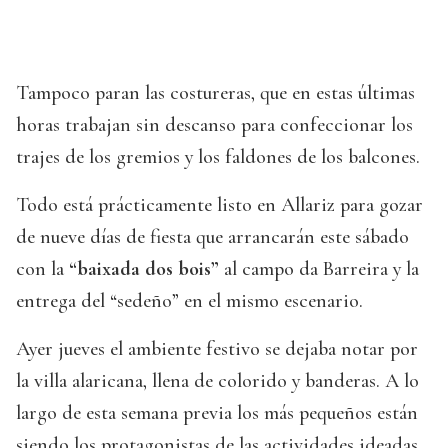
Tampoco paran las costureras, que en estas últimas
horas trabajan sin descanso para confeccionar los
trajes de los gremios y los faldones de los balcones.
Todo está prácticamente listo en Allariz para gozar
de nueve días de fiesta que arrancarán este sábado
con la
“baixada dos bois”
al campo da Barreira y la
entrega del “sedeño” en el mismo escenario.
Ayer jueves el ambiente festivo se dejaba notar por
la villa alaricana, llena de colorido y banderas. A lo
largo de esta semana previa los más pequeños están
siendo los protagonistas de las actividades ideadas