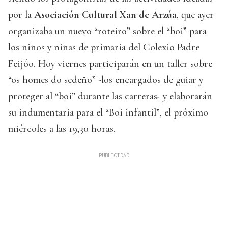
por la
Asociación Cultural Xan de Arzúa
, que ayer
organizaba un nuevo “roteiro” sobre el “boi” para
los niños y niñas de primaria del Colexio Padre
Feijóo. Hoy viernes participarán en un taller sobre
“os homes do sedeño” -los encargados de guiar y
proteger al “boi” durante las carreras- y elaborarán
su indumentaria para el “Boi infantil”, el próximo
miércoles a las 19,30 horas.