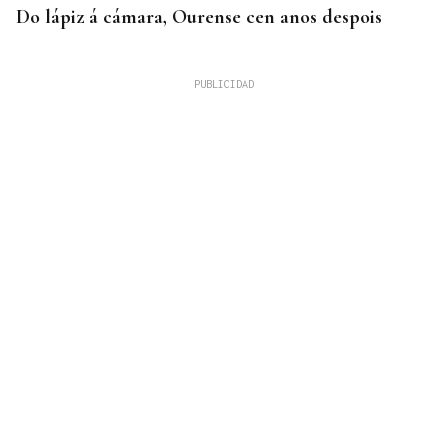
Do lápiz á cámara, Ourense cen anos despois
QUEN CHO DIXO
¿Sabe usted que el sushi gratis desata las colas en
Ourense?