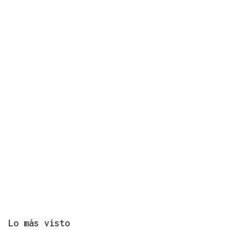
Nueva imagen para un local emblemático trivés
Lo más visto