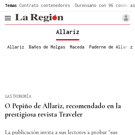
common.go-to-content
Temas
Contrato contenedores
Ourensano con 96 condenas
header.menu.open
Allariz
Allariz
Baños de Molgas
Maceda
Paderne de Allariz
GASTRONOMÍA
O Pepiño de Allariz, recomendado en la
prestigiosa revista Traveler
La publicación invita a sus lectores a probar "sus