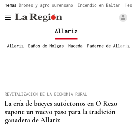
common.go-to-content
Temas
Drones y agro ourensano
Incendio en Baltar
Fes
header.menu.open
Allariz
Allariz
Baños de Molgas
Maceda
Paderne de Allariz
REVITALIZACIÓN DE LA ECONOMÍA RURAL
La cría de bueyes autóctonos en O Rexo
supone un nuevo paso para la tradición
ganadera de Allariz