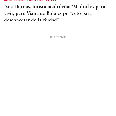
Ana Hornos, turista madrileña: "Madrid es para
vivir, pero Viana do Bolo es perfecto para
desconectar de la ciudad"
INCENDIO EN BARBADÁS
Un accidente en la N-525 a su paso por Vilardevós
se salda con un herido en una pierna