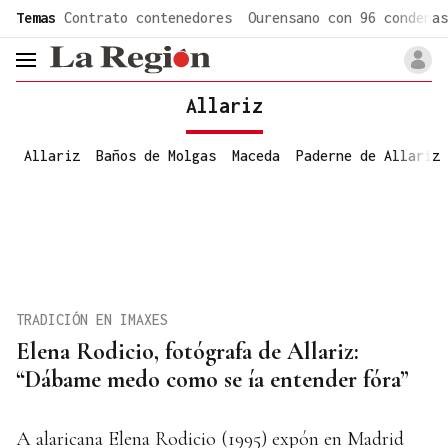
common.go-to-content
Temas
Contrato contenedores
Ourensano con 96 condenas
header.menu.open
Allariz
Allariz
Baños de Molgas
Maceda
Paderne de Allariz
TRADICIÓN EN IMAXES
Elena Rodicio, fotógrafa de Allariz:
“Dábame medo como se ía entender fóra”
A alaricana Elena Rodicio (1995) expón en Madrid