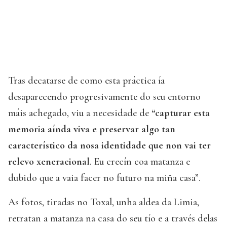
Tras decatarse de como esta práctica ía
desaparecendo progresivamente do seu entorno
máis achegado, viu a necesidade de
“capturar esta
memoria aínda viva e preservar algo tan
característico da nosa identidade que non vai ter
relevo xeneracional
. Eu crecín coa matanza e
dubido que a vaia facer no futuro na miña casa”.
As fotos, tiradas no Toxal, unha aldea da Limia,
retratan a matanza na casa do seu tío e a través delas