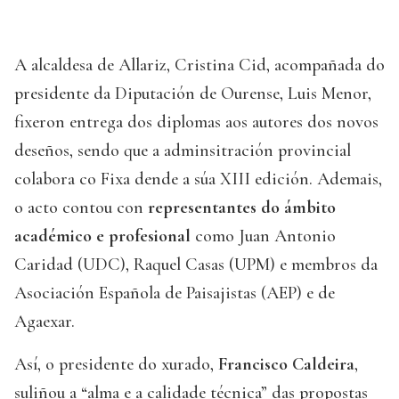
A alcaldesa de Allariz, Cristina Cid, acompañada do
presidente da Diputación de Ourense, Luis Menor,
fixeron entrega dos diplomas aos autores dos novos
deseños, sendo que a adminsitración provincial
colabora co Fixa dende a súa XIII edición. Ademais,
o acto contou con
representantes do ámbito
académico e profesional
como Juan Antonio
Caridad (UDC), Raquel Casas (UPM) e membros da
Asociación Española de Paisajistas (AEP) e de
Agaexar.
Así, o presidente do xurado,
Francisco Caldeira
,
suliñou a “alma e a calidade técnica” das propostas