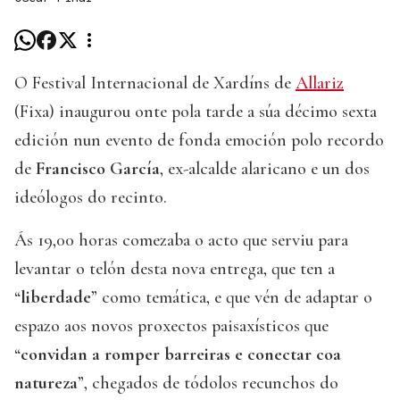
O Festival Internacional de Xardíns de
Allariz
(Fixa) inaugurou onte pola tarde a súa décimo sexta
edición nun evento de fonda emoción polo recordo
de
Francisco García
, ex-alcalde alaricano e un dos
ideólogos do recinto.
Ás 19,00 horas comezaba o acto que serviu para
levantar o telón desta nova entrega, que ten a
“
liberdade
” como temática, e que vén de adaptar o
espazo aos novos proxectos paisaxísticos que
“
convidan a romper barreiras e conectar coa
natureza
”, chegados de tódolos recunchos do