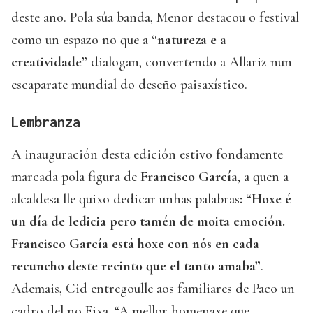
deste ano. Pola súa banda, Menor destacou o festival
como un espazo no que a
“natureza e a
creatividade”
dialogan, convertendo a Allariz nun
escaparate mundial do deseño paisaxístico.
Lembranza
A inauguración desta edición estivo fondamente
marcada pola figura de
Francisco García
, a quen a
alcaldesa lle quixo dedicar unhas palabras
: “Hoxe é
un día de ledicia pero tamén de moita emoción.
Francisco García está hoxe con nós en cada
recuncho deste recinto que el tanto amaba”
.
Ademais, Cid entregoulle aos familiares de Paco un
cadro del no Fixa. “A mellor homenaxe que