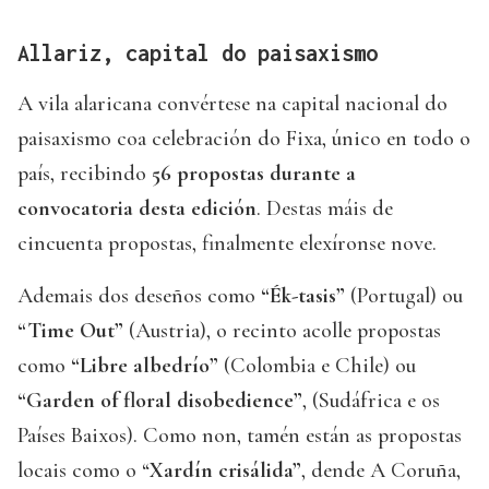
Allariz, capital do paisaxismo
A vila alaricana convértese na capital nacional do
paisaxismo coa celebración do Fixa, único en todo o
país, recibindo
56 propostas durante a
convocatoria desta edición
. Destas máis de
cincuenta propostas, finalmente elexíronse nove.
Ademais dos deseños como
“Ék-tasis”
(Portugal) ou
“Time Out”
(Austria), o recinto acolle propostas
como
“Libre albedrío”
(Colombia e Chile) ou
“Garden of floral disobedience”
, (Sudáfrica e os
Países Baixos). Como non, tamén están as propostas
locais como o “
Xardín crisálida”
, dende A Coruña,