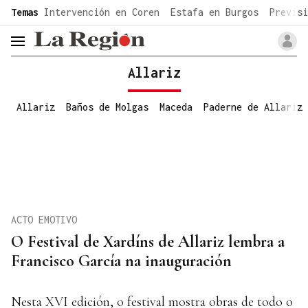
common.go-to-content
Temas
Intervención en Coren
Estafa en Burgos
Previsi
header.menu.open
Allariz
Allariz
Baños de Molgas
Maceda
Paderne de Allariz
ACTO EMOTIVO
O Festival de Xardíns de Allariz lembra a
Francisco García na inauguración
Nesta XVI edición, o festival mostra obras de todo o