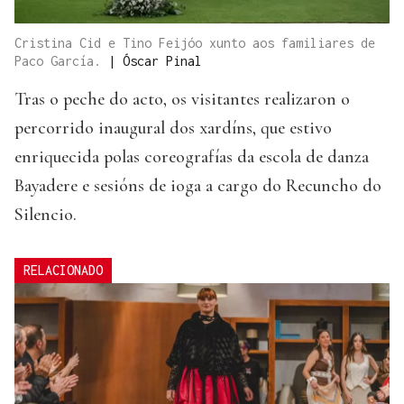
Cristina Cid e Tino Feijóo xunto aos familiares de
Paco García.
|
Óscar Pinal
Tras o peche do acto, os visitantes realizaron o
percorrido inaugural dos xardíns, que estivo
enriquecida polas coreografías da escola de danza
Bayadere e sesións de ioga a cargo do Recuncho do
Silencio.
RELACIONADO