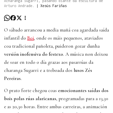
Acharanga Sugarri, pasando diante da escultura de
Arturo Andrade.
|
Xesús Fariñas
O sábado arrancou a media mañá coa agardada saída
infantil do
Boi
, onde os máis pequenos, ataviados
coa tradicional pañoleta, puideron gozar dunha
versión inofensiva do festexo
. A música non deixou
de soar en todo o día grazas aos pasarrúas da
charanga Sugarri e a treboada dos
lusos Zés
Pereiras
.
O prato forte chegou coas
emocionantes saídas dos
bois polas rúas alaricanas
, programadas para a 13,30
e as 20,30 horas. Entre ambas carreiras, a animación