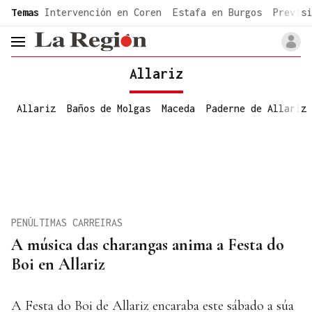
common.go-to-content
Temas
Intervención en Coren
Estafa en Burgos
Previsi
header.menu.open
Allariz
Allariz
Baños de Molgas
Maceda
Paderne de Allariz
PENÚLTIMAS CARREIRAS
A música das charangas anima a Festa do
Boi en Allariz
A Festa do Boi de Allariz encaraba este sábado a súa