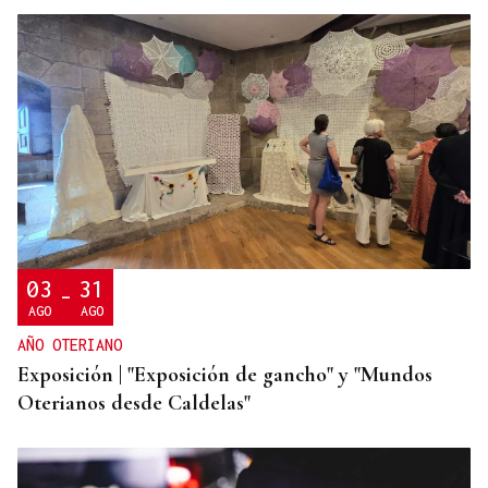
RENOVACIÓN DAS INFRAESTRUCTURAS
Reparada a cuberta do pabillón do IES de Allariz
03
31
-
AGO
AGO
AÑO OTERIANO
Exposición | "Exposición de gancho" y "Mundos
Oterianos desde Caldelas"