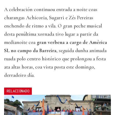
A celebración continuou entrada a noite coas
charangas Achicoria, Sugarri e Zés Pereiras
enchendo de ritmo a vila. O gran peche musical
desta penúltima xornada tivo lugar a partir da
medianoite coa
gran verbena a cargo de América
SL no campo da Barreira
, seguida dunha animada
ruada polo centro histórico que prolongou a festa
ata altas horas, coa vista posta este domingo,
derradeiro día.
RELACIONADO