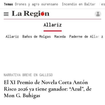
common.go-to-content
Temas
Drones y agro ourensano
Incendio en Baltar
Fes
header.menu.open
Allariz
Allariz
Baños de Molgas
Maceda
Paderne de Allariz
NARRATIVA BREVE EN GALLEGO
El XI Premio de Novela Corta Antón
Risco 2026 ya tiene ganador: “Azul”, de
Mon G. Buhigas