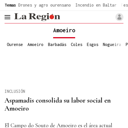
common.go-to-content
Temas
Drones y agro ourensano
Incendio en Baltar
Fes
header.menu.open
Amoeiro
Ourense
Amoeiro
Barbadás
Coles
Esgos
Nogueira
P
INCLUSIÓN
Aspamadis consolida su labor social en
Amoeiro
El Campo do Souto de Amoeiro es el área actual