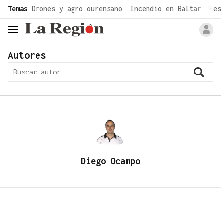
common.go-to-content
Temas
Drones y agro ourensano
Incendio en Baltar
Fes
header.menu.open
Autores
Diego Ocampo