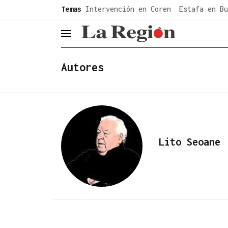
common.go-to-content
Temas
Intervención en Coren
Estafa en Bu
header.menu.open
Autores
Lito Seoane