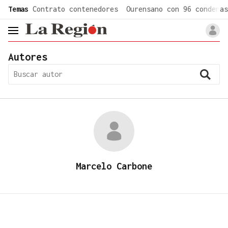
common.go-to-content
Temas
Contrato contenedores
Ourensano con 96 condenas
header.menu.open
Autores
Marcelo Carbone