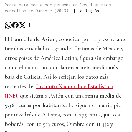
Renta neta media por persona en los distintos
concellos de Ourense (2023).
|
La Región
El
Concello de Avión
, conocido por la presencia de
familias vinculadas a grandes fortunas de México y
otros países de América Latina, figura sin embargo
como el municipio con la
renta neta media más
baja de Galicia
. Así lo reflejan los datos más
recientes del
Instituto Nacional de Estadística
(INE)
, que sitúan a Avión con una
renta media de
9.365 euros por habitante
. Le siguen el municipio
pontevedrés de A Lama, con 10.775 euros, junto a
Boborás, con 10.913 euros, Oímbra con 11.432 y