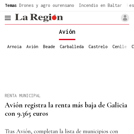
common.go-to-content
Temas
Drones y agro ourensano
Incendio en Baltar
Fes
header.menu.open
Avión
Arnoia
Avión
Beade
Carballeda
Castrelo
Cenlle
C
RENTA MUNICIPAL
Avión registra la renta más baja de Galicia
con 9.365 euros
Tras Avión, completan la lista de municipios con