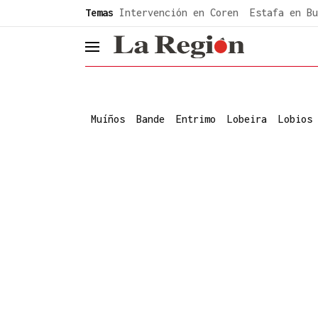
common.go-to-content
Temas
Intervención en Coren
Estafa en Bu
header.menu.open
Muíños
Bande
Entrimo
Lobeira
Lobios