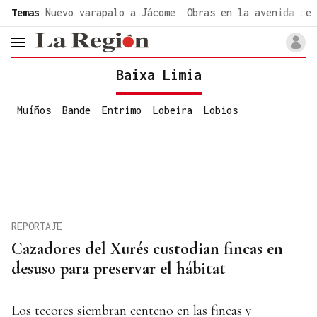
common.go-to-content
Temas
Nuevo varapalo a Jácome
Obras en la avenida de 
header.menu.open
Baixa Limia
Muíños
Bande
Entrimo
Lobeira
Lobios
REPORTAJE
Cazadores del Xurés custodian fincas en
desuso para preservar el hábitat
Los tecores siembran centeno en las fincas y