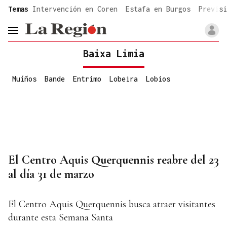
common.go-to-content
Temas
Intervención en Coren
Estafa en Burgos
Previsi
header.menu.open
Baixa Limia
Muíños
Bande
Entrimo
Lobeira
Lobios
El Centro Aquis Querquennis reabre del 23
al día 31 de marzo
El Centro Aquis Querquennis busca atraer visitantes
durante esta Semana Santa