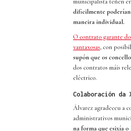
municipalista teñen e
dificilmente poderían
maneira individual.
O contrato garante do
vantaxosas
, con posib
supón que os concello
dos contratos máis rel
eléctrico.
Colaboración da 
Álvarez agradeceu a co
administrativos munic
na forma que esixía o