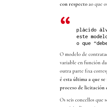
con respecto
ao que os
plácido ál
este model
o que “deb
O modelo de contratac
variable en función da
outra parte fixa corre
é esta última a que se
proceso de licitación
Os seis concellos que s