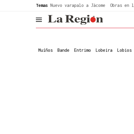
common.go-to-content
Temas
Nuevo varapalo a Jácome
Obras en l
header.menu.open
Muíños
Bande
Entrimo
Lobeira
Lobios