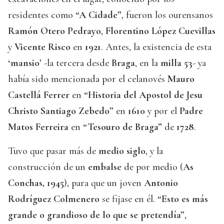
residentes como
“A Cidade”
, fueron los ourensanos
Ramón Otero Pedrayo
,
Florentino López Cuevillas
y
Vicente Risco
en
1921
. Antes, la existencia de esta
‘mansio’
-la tercera desde
Braga
, en la
milla 53
- ya
había sido mencionada por el celanovés
Mauro
Castellá Ferrer
en
“Historia del Apostol de Jesu
Christo Santiago Zebedo”
en
1610
y por el
Padre
Matos Ferreira
en
“Tesouro de Braga”
de
1728
.
Tuvo que pasar más de
medio siglo
, y la
construcción de un
embalse
de por medio (
As
Conchas, 1945
), para que un joven
Antonio
Rodríguez Colmenero
se fijase en él.
“Esto es más
grande o grandioso de lo que se pretendía”
,