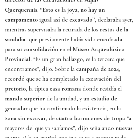
Querquennis
.
“Esto es la joya, no hay un
campamento igual así de excavado”
, declaraba ayer,
mientras supervisaba la retirada de los
restos de la
sandalia
-que previamente había sido
encofrada
-
para su
consolidación
en el
Museo Arqueolóxico
Provincial
. “Es un gran hallazgo, es la tercera que
encontramos”, dijo. Sobre la
campaña de 2024
,
recordó que se ha completado la excavación del
pretorio
, la típica
casa romana
donde residía el
mando superior
de la unidad, y un
estudio de
georadar
que ha confirmado la existencia, en la
zona sin excavar
, de
cuatro barracones de tropa
“a
mayores del que ya sabíamos”, dijo señalando
nuevas
metas
, si bien matizó que “no se va a escavar todo,