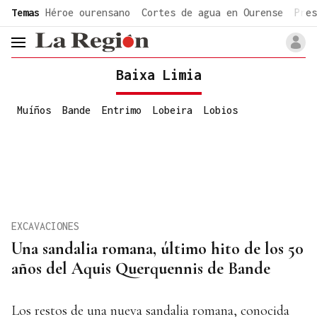
common.go-to-content
Temas
Héroe ourensano
Cortes de agua en Ourense
Pres
header.menu.open
Baixa Limia
Muíños
Bande
Entrimo
Lobeira
Lobios
EXCAVACIONES
Una sandalia romana, último hito de los 50
años del Aquis Querquennis de Bande
Los restos de una nueva sandalia romana, conocida