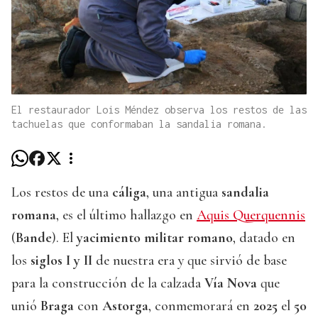
El restaurador Lois Méndez observa los restos de las
tachuelas que conformaban la sandalia romana.
Los restos de una
cáliga
, una antigua
sandalia
romana
, es el último hallazgo en
Aquis Querquennis
(
Bande
). El
yacimiento militar romano
, datado en
los
siglos I y II
de nuestra era y que sirvió de base
para la construcción de la calzada
Vía Nova
que
unió
Braga
con
Astorga
, conmemorará en
2025
el
50