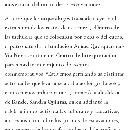
aniversario
del inicio de las
excavaciones
.
A la vez que los
arqueólogos
trabajaban ayer en la
extracción de los
restos
de esta pieza, el
hierro
de
las tachuelas que se colocaban por debajo del
cuero
,
el
patronato
de la
Fundación Aquae Querquennae-
Via Nova
se citó en el
Centro de Interpretación
para acordar un conjunto de eventos
conmemorativos.
“
Estivemos perfilando as distintas
actividades que levaranse a cabo ao longo do 2025,
cando menos unha por mes”, anunció la
alcaldesa
de Bande
,
Sandra Quintas
, quien adelantó la
celebración de actividades culturales y educativas,
una exposición sobre los 50 años de excavaciones,
un concurso de fotografía, un festival de grafitis y