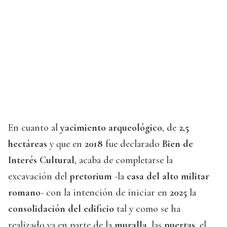
En cuanto al
yacimiento arqueológico
, de
2,5
hectáreas
y que en
2018
fue declarado
Bien de
Interés Cultural
, acaba de completarse la
excavación del
pretorium
-la
casa del alto militar
romano
- con la intención de iniciar en
2025
la
consolidación del edificio
tal y como se ha
realizado ya en parte de la
muralla
, las
puertas
, el