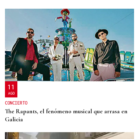
UN SEGUNDO PISO
Rescatan a una octogenaria tras pasar dos días
"tirada en el suelo" en casa en A Valenzá
11
AGO
CONCIERTO
The Rapants, el fenómeno musical que arrasa en
Galicia