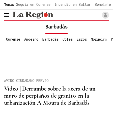
common.go-to-content
Temas
Sequía en Ourense
Incendio en Baltar
Bonoloto 
header.menu.open
Barbadás
Ourense
Amoeiro
Barbadás
Coles
Esgos
Nogueira
P
AVIDO CIUDADANO PREVIO
Vídeo | Derrumbe sobre la acera de un
muro de perpiaños de granito en la
urbanización A Moura de Barbadás