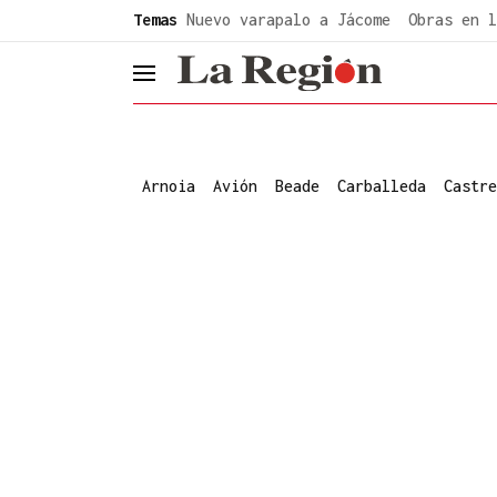
common.go-to-content
Temas
Nuevo varapalo a Jácome
Obras en l
header.menu.open
Arnoia
Avión
Beade
Carballeda
Castre