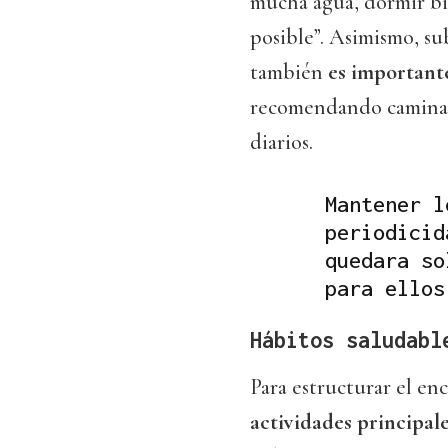
mucha agua, dormir bi
posible”. Asimismo, su
también
es importante
recomendando caminar 
diarios.
Mantener l
periodicid
quedara so
para ellos
Hábitos saludabl
Para estructurar el en
actividades principal