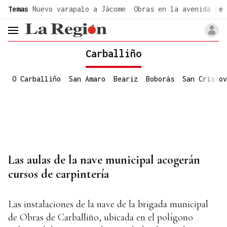
common.go-to-content
Temas
Nuevo varapalo a Jácome
Obras en la avenida de 
header.menu.open
Carballiño
O Carballiño
San Amaro
Beariz
Boborás
San Cristov
Las aulas de la nave municipal acogerán
cursos de carpintería
Las instalaciones de la nave de la brigada municipal
de Obras de Carballiño, ubicada en el polígono